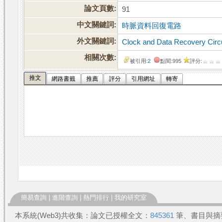
論文頁數:
91
中文關鍵詞:
時脈資料回復電路
外文關鍵詞:
Clock and Data Recovery Circu
相關次數:
被引用:
2
點閱:995
評分:
推文
網路書籤
推薦
評分
引用網址
轉寄
簡易查詢
|
進階查詢
|
熱門排行
|
我的研究室
本系統(Web3)共收集：論文已授權全文：
845361
筆、書目與摘