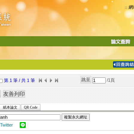
網
:::
功
能
切
換
導
覽
/1
頁
第 1 筆 / 共 1 筆
列
紙本論文
QR Code
複製永久網址
Twitter