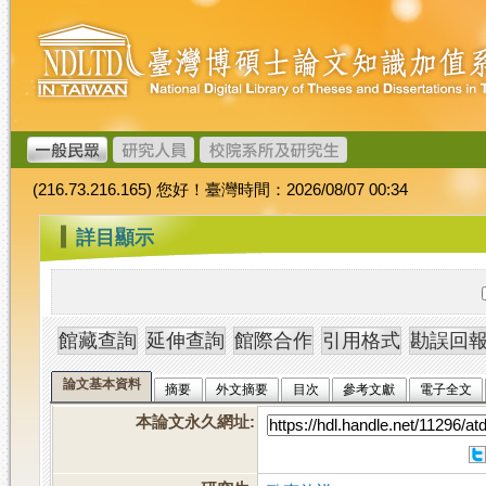
跳
臺
到
灣
主
博
要
碩
內
士
容
論
文
(216.73.216.165) 您好！臺灣時間：2026/08/07 00:34
加
值
:::
詳目顯示
系
統
論文基本資料
摘要
外文摘要
目次
參考文獻
電子全文
本論文永久網址
: