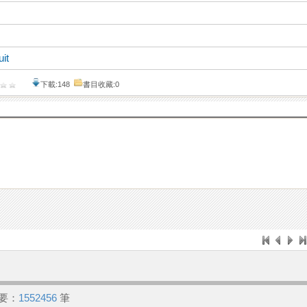
it
下載:148
書目收藏:0
要：
1552456
筆