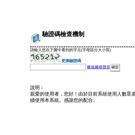
驗證碼檢查機制
請輸入您在下圖中看到的字元(字母區分大小寫)
更換驗證碼
播放圖檔聲音
說明︰
親愛的使用者，您好！由於目前系統使用人數眾
續使用本系統。感謝您的配合。