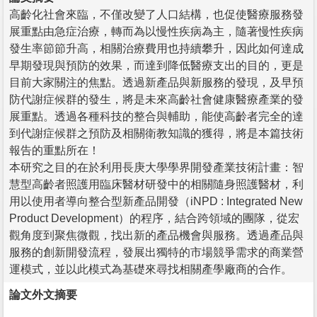
高齡化社會來臨，不僅改變了人口結構，也促使醫療服務發
展重點由急症治療，轉而為以慢性疾病為主，隨著慢性疾病
發生率節節升高，相關治療費用也持續攀升，因此如何達成
早期發現與預防的效果，而達到降低醫療支出的目的，更是
目前大家關注的焦點。透過新產品與新服務的發現，及早預
防代謝症候群的發生，將是未來高齡社會健康醫療產業的發
展重點。透過各種科技的整合與輔助，能使高齡者完全的達
到代謝症候群之預防及相關衛教知識的獲得，將是本篇技術
報告的重點所在！
本研究之目的在於利用長庚大學學界開發產業技術計畫：智
慧型高齡者照護用臨床醫材研發中的相關隨身照護醫材，利
用以使用者導向整合型新產品開發（iNPD : Integrated New
Product Development）的程序，結合跨領域的團隊，從宏
觀角度到聚焦微觀，找出新的產品機會與服務。透過產品與
服務的創新開發流程，發展出獨特的市場競爭需求的商業營
運模式，並以此模式為基礎來尋找相關產學廠商的合作。
論文外文摘要