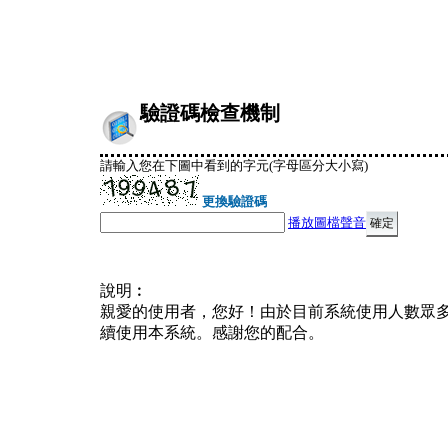
驗證碼檢查機制
請輸入您在下圖中看到的字元(字母區分大小寫)
更換驗證碼
播放圖檔聲音
說明︰
親愛的使用者，您好！由於目前系統使用人數眾
續使用本系統。感謝您的配合。