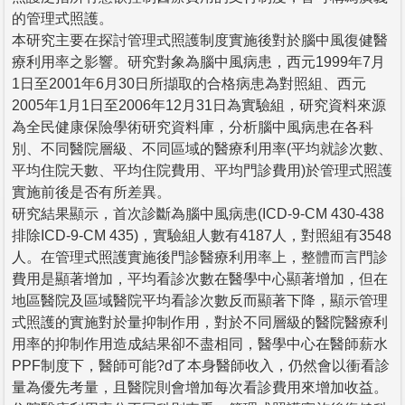
的管理式照護。
本研究主要在探討管理式照護制度實施後對於腦中風復健醫
療利用率之影響。研究對象為腦中風病患，西元1999年7月
1日至2001年6月30日所擷取的合格病患為對照組、西元
2005年1月1日至2006年12月31日為實驗組，研究資料來源
為全民健康保險學術研究資料庫，分析腦中風病患在各科
別、不同醫院層級、不同區域的醫療利用率(平均就診次數、
平均住院天數、平均住院費用、平均門診費用)於管理式照護
實施前後是否有所差異。
研究結果顯示，首次診斷為腦中風病患(ICD-9-CM 430-438
排除ICD-9-CM 435)，實驗組人數有4187人，對照組有3548
人。在管理式照護實施後門診醫療利用率上，整體而言門診
費用是顯著增加，平均看診次數在醫學中心顯著增加，但在
地區醫院及區域醫院平均看診次數反而顯著下降，顯示管理
式照護的實施對於量抑制作用，對於不同層級的醫院醫療利
用率的抑制作用造成結果卻不盡相同，醫學中心在醫師薪水
PPF制度下，醫師可能?d了本身醫師收入，仍然會以衝看診
量為優先考量，且醫院則會增加每次看診費用來增加收益。