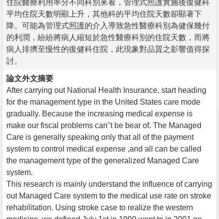
住院醫療利用率分不同科別來看，管理式照護實施後復健科
平均住院天數明顯上升，其他科的平均住院天數卻顯著下
降。可能為管理式照護的介入導致急性醫療科別為健保幾付
的利潤，紛紛將病人縮短於急性醫療科別的住院天數，而將
病人排擠至慢性的復健科住院，此現象對品質之影響值得探
討。
論文外文摘要
After carrying out National Health Insurance, start heading
for the management type in the United States care mode
gradually. Because the increasing medical expense is
make our fiscal problems can''t be bear of. The Managed
Care is generally speaking only that all of the payment
system to control medical expense ,and all can be called
the management type of the generalized Managed Care
system.
This research is mainly understand the influence of carrying
out Managed Care system to the medical use rate on stroke
rehabilitation. Using stroke case to realize the western