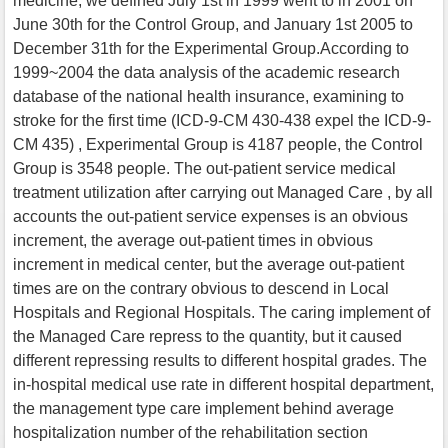
medicine, we defined July 1st in 1999 went to in 2001 on
June 30th for the Control Group, and January 1st 2005 to
December 31th for the Experimental Group.According to
1999~2004 the data analysis of the academic research
database of the national health insurance, examining to
stroke for the first time (ICD-9-CM 430-438 expel the ICD-9-
CM 435) , Experimental Group is 4187 people, the Control
Group is 3548 people. The out-patient service medical
treatment utilization after carrying out Managed Care , by all
accounts the out-patient service expenses is an obvious
increment, the average out-patient times in obvious
increment in medical center, but the average out-patient
times are on the contrary obvious to descend in Local
Hospitals and Regional Hospitals. The caring implement of
the Managed Care repress to the quantity, but it caused
different repressing results to different hospital grades. The
in-hospital medical use rate in different hospital department,
the management type care implement behind average
hospitalization number of the rehabilitation section