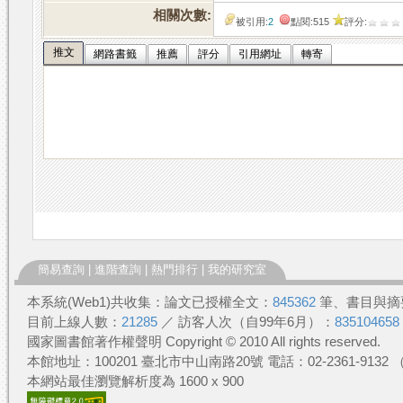
相關次數:
被引用:
2
點閱:515
評分:
推文
網路書籤
推薦
評分
引用網址
轉寄
簡易查詢
|
進階查詢
|
熱門排行
|
我的研究室
本系統(Web1)共收集：論文已授權全文：
845362
筆、書目與摘
目前上線人數：
21285
／ 訪客人次（自99年6月）：
835104658
國家圖書館著作權聲明 Copyright © 2010 All rights reserved.
本館地址：100201 臺北市中山南路20號 電話：02-2361-913
本網站最佳瀏覽解析度為 1600 x 900