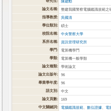
研究生:
陳建勳
論文名稱:
整建我國警察電腦鑑識規範之
指導教授:
吳國清
學位類別:
碩士
校院名稱:
中央警察大學
系所名稱:
資訊管理研究所
學門:
電算機學門
學類:
電算機一般學類
論文種類:
學術論文
論文出版年:
96
畢業學年度:
96
語文別:
中文
論文頁數:
169
中文關鍵詞:
電腦鑑識規範
、
數位證據
、
電