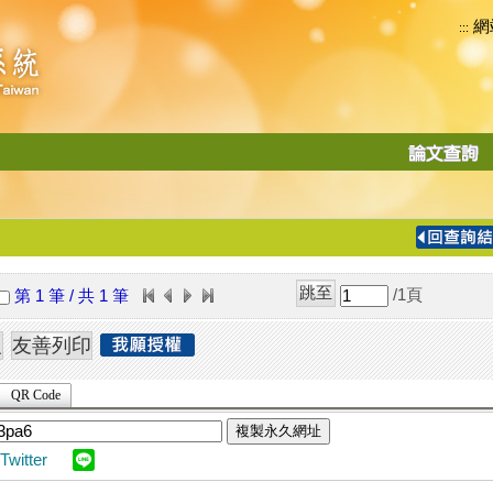
網
:::
功
能
切
換
導
覽
/1
頁
第 1 筆 / 共 1 筆
列
QR Code
複製永久網址
Twitter