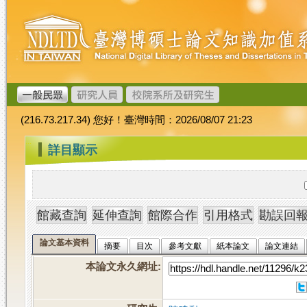
跳
臺
到
灣
主
博
要
碩
內
士
容
論
文
(216.73.217.34) 您好！臺灣時間：2026/08/07 21:23
加
值
:::
詳目顯示
系
統
論文基本資料
摘要
目次
參考文獻
紙本論文
論文連結
本論文永久網址
: