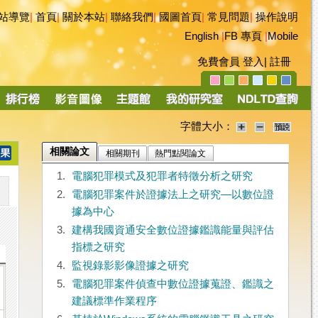
站導覽
|
首頁
|
關於本站
|
聯絡我們
|
國圖首頁
|
常見問題
|
操作說明
English
|
FB 專頁
|
Mobile
免費會員
登入
|
註冊
字體大小：
相關論文
相關期刊
熱門點閱論文
1.
電腦犯罪模式及犯罪者特徵分析之研究
2.
電腦犯罪案件於證據法上之研究—以數位證
據為中心
3.
建構我國資通安全數位證據鑑識能量與評估
指標之研究
4.
監視錄影影像證據之研究
5.
電腦犯罪案件偵查中數位證據蒐證、鑑識之
建議標準作業程序