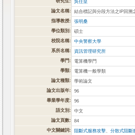
研究生:
吳仕皇
論文名稱:
結合標記與分段方法之IP回溯
指導教授:
張明桑
學位類別:
碩士
校院名稱:
中央警察大學
系所名稱:
資訊管理研究所
學門:
電算機學門
學類:
電算機一般學類
論文種類:
學術論文
論文出版年:
96
畢業學年度:
96
語文別:
中文
論文頁數:
84
中文關鍵詞:
阻斷式服務攻擊
、
分散式阻斷