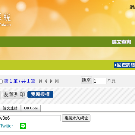
網
:::
功
能
切
換
導
覽
/1
頁
第 1 筆 / 共 1 筆
列
論文連結
QR Code
複製永久網址
Twitter