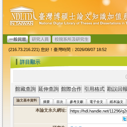
跳
臺
到
灣
主
博
要
碩
內
士
容
論
文
(216.73.216.221) 您好！臺灣時間：2026/08/07 18:52
加
值
:::
詳目顯示
系
統
論文基本資料
摘要
目次
參考文獻
電子全文
紙本論文
本論文永久網址
: