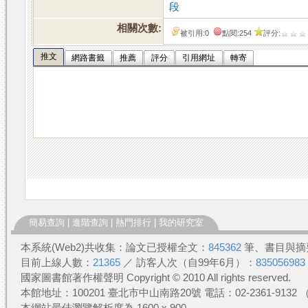
段
相關次數:
被引用:0
點閱:254
評分:
推文
網路書籤
推薦
評分
引用網址
轉寄
簡易查詢
|
進階查詢
|
熱門排行
|
我的研究室
本系統(Web2)共收集：論文已授權全文：
845362
筆、書目與摘
目前上線人數：
21365
／ 訪客人次（自99年6月）：
835056983
國家圖書館著作權聲明 Copyright © 2010 All rights reserved.
本館地址：100201 臺北市中山南路20號 電話：02-2361-913