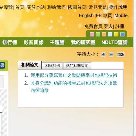
站導覽
|
首頁
|
關於本站
|
聯絡我們
|
國圖首頁
|
常見問題
|
操作說明
English
|
FB 專頁
|
Mobile
免費會員
登入
|
註冊
字體大小：
相關論文
相關期刊
熱門點閱論文
1.
運用部分覆寫禁止之動態機率封包標記技術
2.
具身分識別功能的機率式封包標記法之攻擊
路徑追蹤