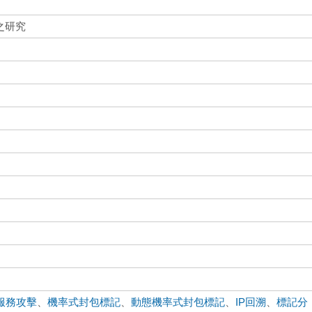
之研究
服務攻擊
、
機率式封包標記
、
動態機率式封包標記
、
IP回溯
、
標記分