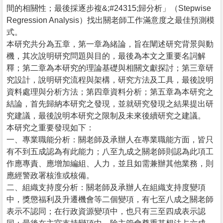
間的相關性；最後採逐步複&;#24315;歸分析」（Stepwise
Regression Analysis）找出關老師工作滿意度之最佳預測模
式。
本研究共分為五章，第一章為緒論，旨在闡述研究背景與動
機，其次說明研究問題與目的，最後為本文之重要名詞解
釋；第二章為本研究的理論基礎與相關文獻探討；第三章研
究設計，說明研究流程與架構，研究方法及工具，最後說明
資料處理與分析方法；第四章資料分析；第五章為本研究之
結論，首先歸納本研究之發現，並就研究發現之結果提出研
究建議，最後說明本研究之限制及未來後續研究之建議。
本研究之重要發現如下：
一、專業職能分析：關老師及承辦人在專業職能方面，皆只
有不到五成認為有此能力；八至九成之關老師則認為此項工
作應專責、應增加編組、人力，並且如需兼辦其他業務，則
應經警政署核淮或核備。
二、組織支持度分析：關老師及承辦人在組織支持度變項
中，獎懲福利及升遷機會等二個變項，有七至八成之關老師
表示不認同；在行政資源變項中，也只有三至四成表示認