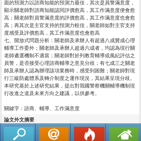
面的預測力以諮商知能的預測力最佳，其次是員警滿意度，
顯示關老師對諮商知能認同評價愈高，其工作滿意度便會愈
高；關老師對員警滿意度的評價愈高，其工作滿意度也會愈
高；再其次是主官支持的預測力較佳，關老師如對主官支持
度感受及評價愈高，其工作滿意度也會愈高
七、開放式問題分析：關老師及承辦人有超過八成贊成心理
輔導工作委外；關老師及承辦人超過六成者，均認為現行關
老師遴選機制不適當；關老師對於列教育輔導或風紀評估之
員警，是否接受心理諮商輔導之意見分歧；有七成三之關老
師及承辦人認為辦理該項業務時，感受到困難；關老師對現
行三級防處體系及轉介制度之運作現況，其結果呈現分歧。
本研究基於上述研究結果，提出對我國警察機關輔導機制現
行改進之道及未來方向之建議，以供參考。
關鍵字：諮商、輔導、工作滿意度
論文外文摘要
返回列表