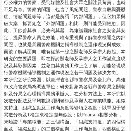
行公權力的警察，受到媒體及社會大眾之關注及苛責，也就
不足為奇。警察的問題，包含了風紀問題、警察自殺與憂鬱
症、情感問題等等，這都是所謂「內部問題」，但它如果與
破大案、抓要犯之「外部問題」相比，則可能受到輕忽。因
此，工欲善其事，必先利其器，為維護國家社會之安全與安
定，提昇警察人員之效能，唯有重視與了解警察機關之內部
問題，也就是我國警察機關之輔導機制之運作現況與成效，
而欲了解其面向，唯有從第一線之關老師及承辦人做起。本
研究的主要課題，即在探討關老師及承辦人之工作滿意度現
況及其影響因素，並藉由其實務工作上之了解，期能發現現
行警察機關輔導機制之運作現況之若干問題及解決方向。
本研究之研究範圍，以臺灣省各縣市警察局及臺北市、高雄
市政府警察局為調查單位；研究對象為各縣市警察局之關老
師及分局之心理輔導業務承辦人。在分析方法上，本研究以
次數分配法及平均數說明關老師及承辦人在專業職能、組織
支持度、組織互動及工作滿意度等變項之程度；以單因子變
異數分析及T檢定來檢定虛無假設；以Pearson相關分析，
來驗證「專業職能」之三個構面、「組織支持度」的四個構
面及「組織互動」的二個構面與「工作滿意度」四個構面之