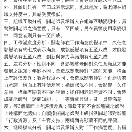
同；最後在主官支持變項中，除主管會尊重其想法占六成
外，其餘則只有一至四成表示認同。也就是說，關老師在組
織支持度中，其感受度很低。
三、組織互動分析：關老師及承辦人在組織互動變項中，員
警對關老師之滿意度，只有二至四成；另在員警使用率變項
中，同意者則只有一至四成。
四、工作滿意度分析：關老師在工作滿意度變項中，久任意
願變項有約七成表示滿意；成就感變項有五至八成；才能發
展變項有五至八成；創新與努力承諾則有七至九成
五、差異分析：性別不同，會影響關老師對久任意願及才能
發展之認知；年齡不同，會造成關老師對「諮商知能」構面
上有評價差異；教育程度不同，會造成關老師對「創新與努
力承諾」構面上有評價差異；婚姻狀況不同，會影響「久任
意願」構面有顯著不同的評價；擔任關老師年資不同，會造
成關老師對「諮商知能」、「專責或兼辦」及「員警滿意
度」等3個構面上有評價差異；職級不同不會影響關老師對
上述構面之認知；自願擔任關老師與上級指派關老師對影響
「行政資源」及「主官支持」兩構面有顯著不同的評價。
六、迴歸模式分析：關老師及承辦人對「工作滿意度」各構