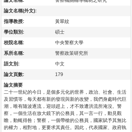
論文名稱:
警察機關輔導機制之研究
論文名稱(外文):
指導教授:
黃翠紋
學位類別:
碩士
校院名稱:
中央警察大學
系所名稱:
警察政策研究所
語文別:
中文
論文頁數:
179
論文摘要
二十一世紀的今日，是個多元化的世界，政治、社會、生活
及習慣等，每天都有新的發現與新的改變，我們身處時代巨
潮，唯有隨波逐流，迎頭趕上，才不致遭洪流所淹沒。警
察，一個生活在放大鏡下的公務員，其一言一行，動見觀
瞻，動輒得咎；警察，一個帶槍的公務員，國家賦予其無比
的權力，相對地，更要求其責任。因此，代表國家、政府執