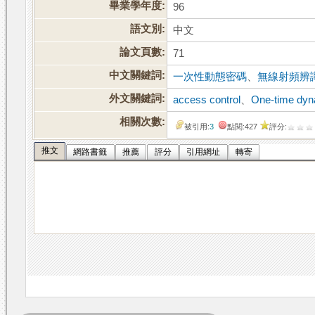
畢業學年度:
96
語文別:
中文
論文頁數:
71
中文關鍵詞:
一次性動態密碼
、
無線射頻辨
外文關鍵詞:
access control
、
One-time dy
相關次數:
被引用:
3
點閱:427
評分:
推文
網路書籤
推薦
評分
引用網址
轉寄