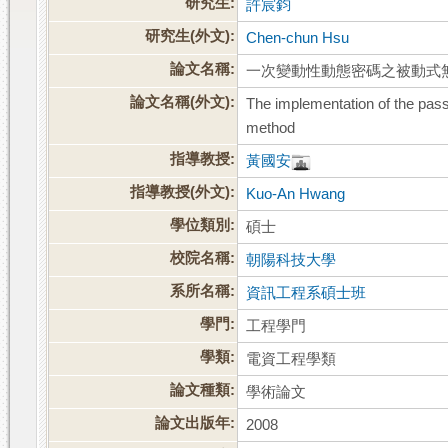
研究生:
許宸鈞
研究生(外文):
Chen-chun Hsu
論文名稱:
一次變動性動態密碼之被動式
論文名稱(外文):
The implementation of the pas
method
指導教授:
黃國安
指導教授(外文):
Kuo-An Hwang
學位類別:
碩士
校院名稱:
朝陽科技大學
系所名稱:
資訊工程系碩士班
學門:
工程學門
學類:
電資工程學類
論文種類:
學術論文
論文出版年:
2008