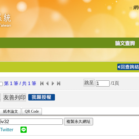
網
:::
功
能
切
換
導
覽
/1
頁
第 1 筆 / 共 1 筆
列
紙本論文
QR Code
複製永久網址
Twitter