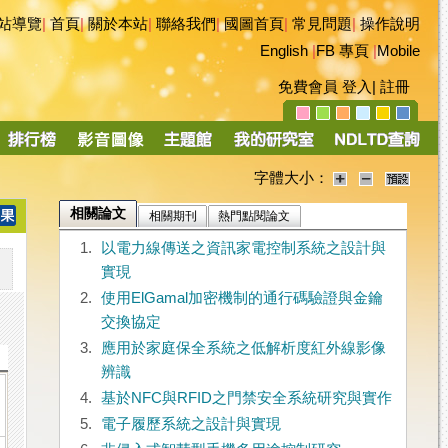
站導覽
|
首頁
|
關於本站
|
聯絡我們
|
國圖首頁
|
常見問題
|
操作說明
English
|
FB 專頁
|
Mobile
免費會員
登入
|
註冊
字體大小：
相關論文
相關期刊
熱門點閱論文
1.
以電力線傳送之資訊家電控制系統之設計與
實現
2.
使用ElGamal加密機制的通行碼驗證與金鑰
交換協定
3.
應用於家庭保全系統之低解析度紅外線影像
辨識
4.
基於NFC與RFID之門禁安全系統研究與實作
5.
電子履歷系統之設計與實現