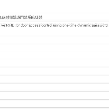
無線射頻辨識門禁系統研製
sive RFID for door access control using one-time dynamic password