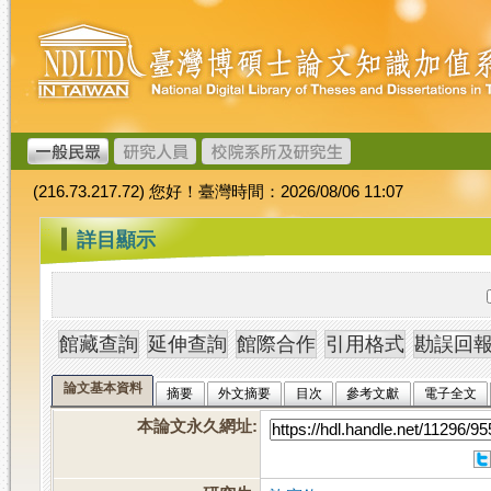
跳
臺
到
灣
主
博
要
碩
內
士
容
論
文
(216.73.217.72) 您好！臺灣時間：2026/08/06 11:07
加
值
:::
詳目顯示
系
統
論文基本資料
摘要
外文摘要
目次
參考文獻
電子全文
本論文永久網址
: