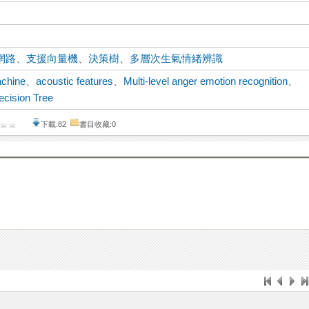
網路
、
支援向量機
、
決策樹
、
多層次生氣情緒辨識
achine
、
acoustic features
、
Multi-level anger emotion recognition
、
ecision Tree
下載:82
書目收藏:0