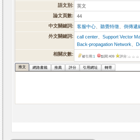
語文別:
英文
論文頁數:
44
中文關鍵詞:
客服中心
、
聽覺特徵
、
倒傳遞
外文關鍵詞:
call center
、
Support Vector M
Back-propagation Network
、
D
相關次數:
被引用:
1
點閱:409
評分:
推文
網路書籤
推薦
評分
引用網址
轉寄