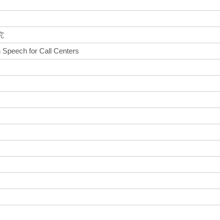
究
 Speech for Call Centers