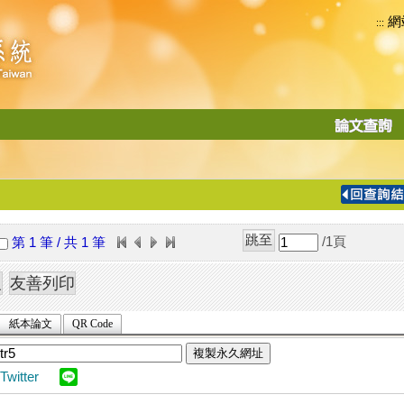
網
:::
功
能
切
換
導
覽
/1
頁
第 1 筆 / 共 1 筆
列
紙本論文
QR Code
複製永久網址
Twitter