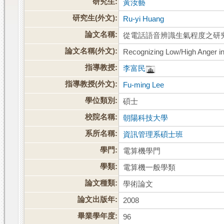
研究生:
黃汝藝
研究生(外文):
Ru-yi Huang
論文名稱:
從電話語音辨識生氣程度之研
論文名稱(外文):
Recognizing Low/High Anger in
指導教授:
李富民
指導教授(外文):
Fu-ming Lee
學位類別:
碩士
校院名稱:
朝陽科技大學
系所名稱:
資訊管理系碩士班
學門:
電算機學門
學類:
電算機一般學類
論文種類:
學術論文
論文出版年:
2008
畢業學年度:
96