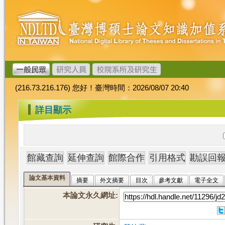
跳
臺
到
灣
主
博
要
碩
內
士
容
論
文
(216.73.216.176) 您好！臺灣時間：2026/08/07 20:40
加
值
:::
詳目顯示
系
統
論文基本資料
摘要
外文摘要
目次
參考文獻
電子全文
本論文永久網址
: