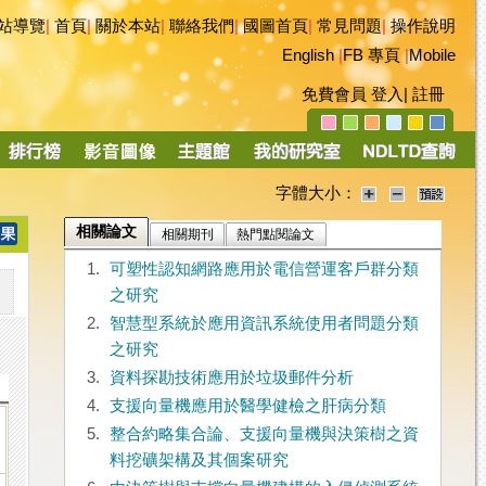
站導覽
|
首頁
|
關於本站
|
聯絡我們
|
國圖首頁
|
常見問題
|
操作說明
English
|
FB 專頁
|
Mobile
免費會員
登入
|
註冊
字體大小：
相關論文
相關期刊
熱門點閱論文
1.
可塑性認知網路應用於電信營運客戶群分類
之研究
2.
智慧型系統於應用資訊系統使用者問題分類
之研究
3.
資料探勘技術應用於垃圾郵件分析
4.
支援向量機應用於醫學健檢之肝病分類
5.
整合約略集合論、支援向量機與決策樹之資
料挖礦架構及其個案研究