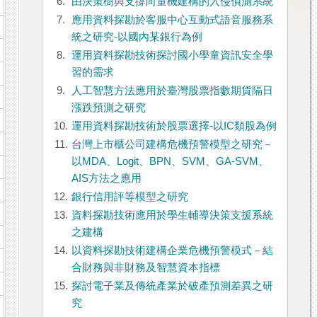
6.
由決策樹與支撐向量機建構的入侵偵測系統
7.
應用資料探勘於客服中心互動式語音服務系
統之研究-以國內某銀行為例
8.
運用資料探勘技術探討國小學童資訊安全學
習的需求
9.
人工智慧方法應用於臺灣股票指數期貨隔日
漲跌預測之研究
10.
運用資料探勘技術於股票選擇-以IC類股為例
11.
台灣上市櫃公司建構危機預警模型之研究－
以MDA、Logit、BPN、SVM、GA-SVM、
AIS方法之應用
12.
銀行信用評等模型之研究
13.
資料探勘技術應用於學生輔導決策支援系統
之建構
14.
以資料探勘技術建構企業危機預警模式－結
合財務與非財務及智慧資本指標
15.
探討電子業及傳統產業於破產預測差異之研
究