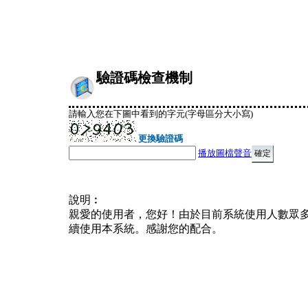
驗證碼檢查機制
請輸入您在下圖中看到的字元(字母區分大小寫)
更換驗證碼
播放圖檔聲音
說明︰
親愛的使用者，您好！由於目前系統使用人數眾
續使用本系統。感謝您的配合。