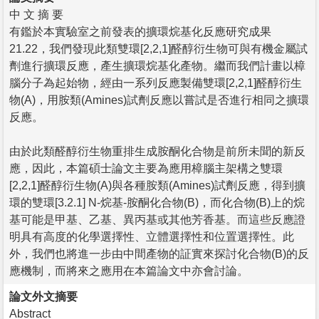
中 文 摘 要
有鑑於本實驗室之前發表的擴環烷基化反應研究成果
21.22，我們發現此類雙環[2,2,1]醛醇衍生物可與有機金屬試
劑進行擴環反應，產生擴環烷基化產物。繼而我們計畫以樟
腦分子為起始物，經由一系列反應製備雙環[2,2,1]醛醇衍生
物(A)，用胺類(Amines)試劑反應以嘗試是否進行相同之擴環
反應。
由於此類醛醇衍生物重排生成胺酮化合物是前所未聞的新反
應，因此，本篇碩士論文主要為應用樟腦主架構之雙環
[2,2,1]醛醇衍生物(A)與各種胺類(Amines)試劑反應，得到擴
環的雙環[3.2.1] N-烷基-胺酮化合物(B)，而化合物(B)上的烷
基可能是甲基、乙基、異丙基或其他芳香基。而這些反應證
明具有高度的化學選擇性、立體選擇性和位置選擇性。此
外，我們也將進一步由中間產物的証實來探討化合物(B)的反
應機制，而將來之應用在本篇論文中亦會討論。
論文外文摘要
Abstract