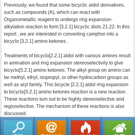
Previously, we found that some bicyclic aldol derivatives,
such as compounds (A), which can react with
Organometallic reagent to undergo ring expansion-
alkylation reaction to form [3.2.1] bicyclic diols 21.22. In this
report , we are interested in converting camphor into a
bicyclo [3.2.1] amino ketones .
Treatments of bicyclo[2.2.1] aldol with various amines result
in amination and ring expansion stereoselectivily to give
bicyclo[3.2.1] amino ketones. The alkyl group on amino can
be methyl, ethyl, isopropyl, or other hydrocarbon groups as
well as aryl family. This bicycle [2.2.1] aldol ring expansion
to bicyclo[3.2.1] amino ketones reaction is a new reaction.
These reactions turn out to be highly stereoselective and
regioselective. The mechanism of these reactions is also
discussed.
返回列表