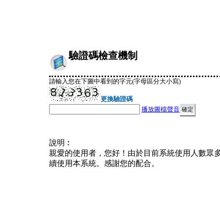
驗證碼檢查機制
請輸入您在下圖中看到的字元(字母區分大小寫)
更換驗證碼
播放圖檔聲音
說明︰
親愛的使用者，您好！由於目前系統使用人數眾
續使用本系統。感謝您的配合。