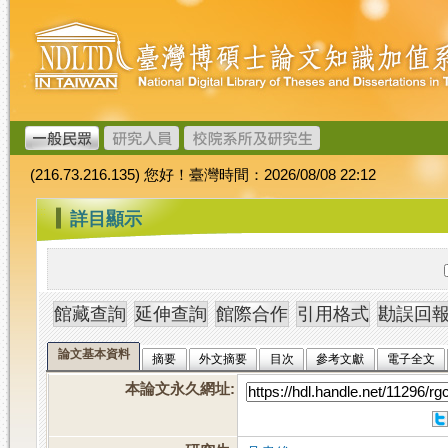
跳
臺
到
灣
主
博
要
碩
內
士
容
論
文
(216.73.216.135) 您好！臺灣時間：2026/08/08 22:12
加
值
:::
詳目顯示
系
統
論文基本資料
摘要
外文摘要
目次
參考文獻
電子全文
本論文永久網址
: