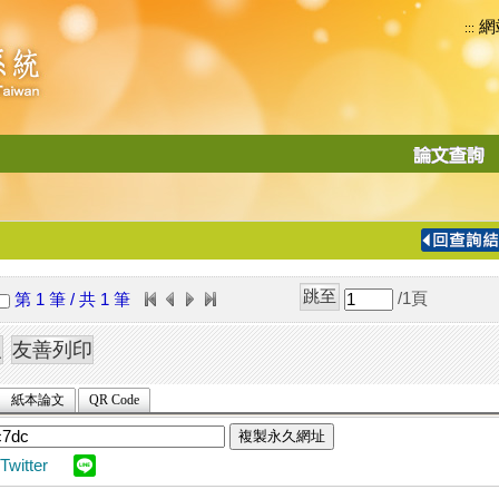
網
:::
功
能
切
換
導
覽
/1
頁
第 1 筆 / 共 1 筆
列
紙本論文
QR Code
複製永久網址
Twitter