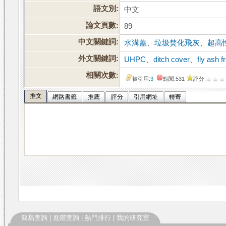
語文別:
中文
論文頁數:
89
中文關鍵詞:
水溝蓋
、
垃圾焚化飛灰
、
超高
外文關鍵詞:
UHPC
、
ditch cover
、
fly ash 
相關次數:
被引用:
3
點閱:531
評分:
推文
網路書籤
推薦
評分
引用網址
轉寄
簡易查詢
|
進階查詢
|
熱門排行
|
我的研究室