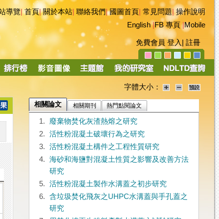
站導覽
|
首頁
|
關於本站
|
聯絡我們
|
國圖首頁
|
常見問題
|
操作說明
English
|
FB 專頁
|
Mobile
免費會員
登入
|
註冊
字體大小：
相關論文
相關期刊
熱門點閱論文
1.
廢棄物焚化灰渣熱熔之研究
2.
活性粉混凝土破壞行為之研究
3.
活性粉混凝土構件之工程性質研究
4.
海砂和海鹽對混凝土性質之影響及改善方法
研究
5.
活性粉混凝土製作水溝蓋之初步研究
6.
含垃圾焚化飛灰之UHPC水溝蓋與手孔蓋之
研究