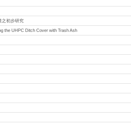
渣之初步研究
ing the UHPC Ditch Cover with Trash Ash