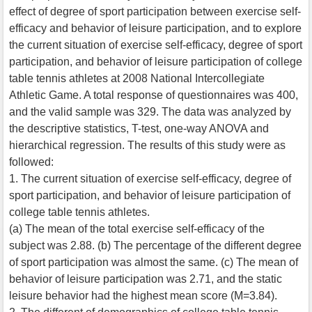
effect of degree of sport participation between exercise self-
efficacy and behavior of leisure participation, and to explore
the current situation of exercise self-efficacy, degree of sport
participation, and behavior of leisure participation of college
table tennis athletes at 2008 National Intercollegiate
Athletic Game. A total response of questionnaires was 400,
and the valid sample was 329. The data was analyzed by
the descriptive statistics, T-test, one-way ANOVA and
hierarchical regression. The results of this study were as
followed:
1. The current situation of exercise self-efficacy, degree of
sport participation, and behavior of leisure participation of
college table tennis athletes.
(a) The mean of the total exercise self-efficacy of the
subject was 2.88. (b) The percentage of the different degree
of sport participation was almost the same. (c) The mean of
behavior of leisure participation was 2.71, and the static
leisure behavior had the highest mean score (M=3.84).