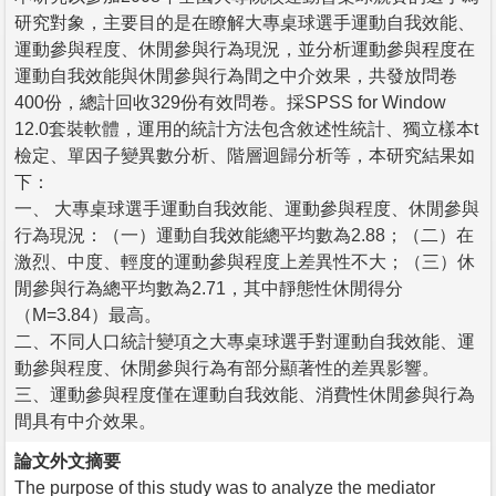
研究對象，主要目的是在瞭解大專桌球選手運動自我效能、
運動參與程度、休閒參與行為現況，並分析運動參與程度在
運動自我效能與休閒參與行為間之中介效果，共發放問卷
400份，總計回收329份有效問卷。採SPSS for Window
12.0套裝軟體，運用的統計方法包含敘述性統計、獨立樣本t
檢定、單因子變異數分析、階層迴歸分析等，本研究結果如
下：
一、 大專桌球選手運動自我效能、運動參與程度、休閒參與
行為現況：（一）運動自我效能總平均數為2.88；（二）在
激烈、中度、輕度的運動參與程度上差異性不大；（三）休
閒參與行為總平均數為2.71，其中靜態性休閒得分
（M=3.84）最高。
二、不同人口統計變項之大專桌球選手對運動自我效能、運
動參與程度、休閒參與行為有部分顯著性的差異影響。
三、運動參與程度僅在運動自我效能、消費性休閒參與行為
間具有中介效果。
論文外文摘要
The purpose of this study was to analyze the mediator