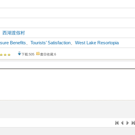
、
西湖渡假村
isure Benefits
、
Tourists’ Satisfaction
、
West Lake Resortopia
下載:505
書目收藏:6