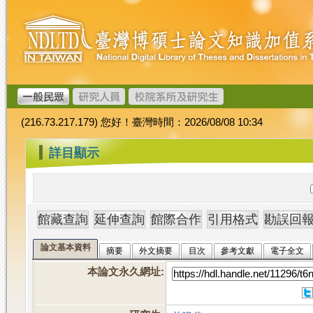
跳
臺
到
灣
主
博
要
碩
內
士
容
論
文
(216.73.217.179) 您好！臺灣時間：2026/08/08 10:34
加
值
:::
詳目顯示
系
統
論文基本資料
摘要
外文摘要
目次
參考文獻
電子全文
本論文永久網址
: