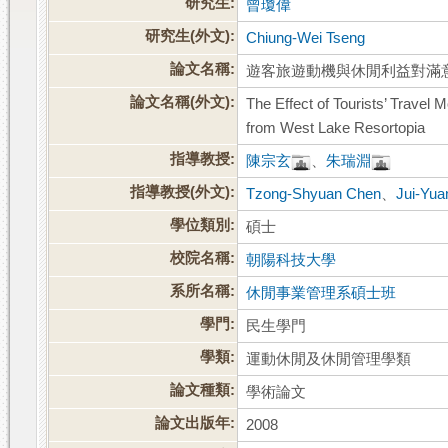
研究生:
曾瓊偉
研究生(外文):
Chiung-Wei Tseng
論文名稱:
遊客旅遊動機與休閒利益對滿意
論文名稱(外文):
The Effect of Tourists’ Travel M
from West Lake Resortopia
指導教授:
陳宗玄
、
朱瑞淵
指導教授(外文):
Tzong-Shyuan Chen
、
Jui-Yua
學位類別:
碩士
校院名稱:
朝陽科技大學
系所名稱:
休閒事業管理系碩士班
學門:
民生學門
學類:
運動休閒及休閒管理學類
論文種類:
學術論文
論文出版年:
2008