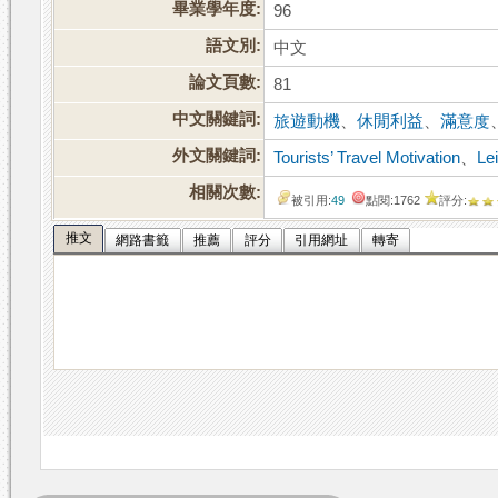
畢業學年度:
96
語文別:
中文
論文頁數:
81
中文關鍵詞:
旅遊動機
、
休閒利益
、
滿意度
外文關鍵詞:
Tourists’ Travel Motivation
、
Le
相關次數:
被引用:
49
點閱:1762
評分:
推文
網路書籤
推薦
評分
引用網址
轉寄