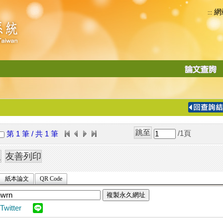
網
:::
功
能
切
換
導
覽
/1
頁
第 1 筆 / 共 1 筆
列
紙本論文
QR Code
複製永久網址
Twitter