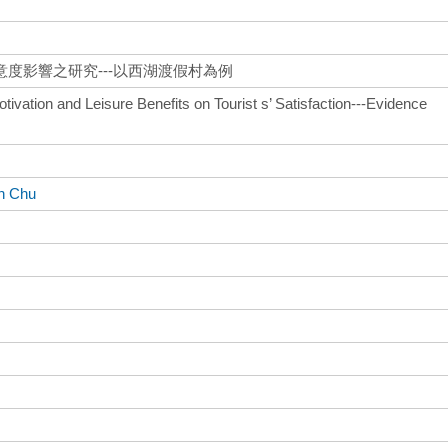
度影響之研究---以西湖渡假村為例
otivation and Leisure Benefits on Tourist s’ Satisfaction---Evidence
n Chu