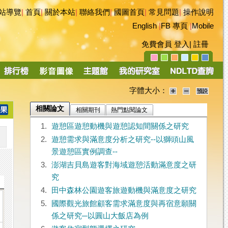
站導覽
|
首頁
|
關於本站
|
聯絡我們
|
國圖首頁
|
常見問題
|
操作說明
English
|
FB 專頁
|
Mobile
免費會員
登入
|
註冊
字體大小：
相關論文
相關期刊
熱門點閱論文
1.
遊憩區遊憩動機與遊憩認知間關係之研究
2.
遊憩需求與滿意度分析之研究--以獅頭山風
景遊憩區實例調查--
3.
澎湖吉貝島遊客對海域遊憩活動滿意度之研
究
4.
田中森林公園遊客旅遊動機與滿意度之研究
5.
國際觀光旅館顧客需求滿意度與再宿意願關
係之研究─以圓山大飯店為例