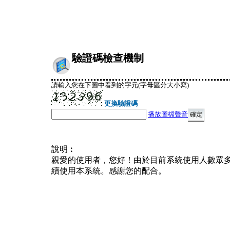
驗證碼檢查機制
請輸入您在下圖中看到的字元(字母區分大小寫)
更換驗證碼
播放圖檔聲音
說明︰
親愛的使用者，您好！由於目前系統使用人數眾
續使用本系統。感謝您的配合。