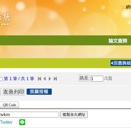
網
:::
功
能
切
換
導
覽
/1
頁
第 1 筆 / 共 1 筆
列
QR Code
複製永久網址
Twitter