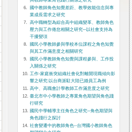
與教師專業角色踐行關係之研究
6.
國中教師角色知覺差距、教學效能信念與專
業成長需求之研究
7.
高中職轉型為綜合高中組織變革、教師角色
壓力與工作倦怠相關之研究─以社會支持為
干擾變項
8.
國民小學教師參與學校本位課程之角色知覺
與其工作滿意度之相關研究
9.
國民小學教師角色知覺與課程參與、工作投
入關係之研究
10.
工作-家庭衝突組織社會化對離開現職傾向影
響之研究:以台商派駐大陸已婚員工為例
11.
高中、高職會計學教師工作滿意度之研究
12.
臺北市中小學教師之專業角色期望與角色踐
行研究
13.
國民中學輔導主任角色之研究─角色期望與
角色踐行之探討
14.
社會變遷中的教師角色--台灣國小教師角色