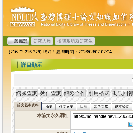
跳
臺
到
灣
主
博
要
碩
內
士
容
論
文
(216.73.216.229) 您好！臺灣時間：2026/08/07 07:04
加
值
:::
詳目顯示
系
統
論文基本資料
摘要
外文摘要
目次
參考文獻
紙本論文
本論文永久網址
: