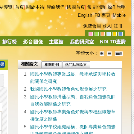
站導覽
|
首頁
|
關於本站
|
聯絡我們
|
國圖首頁
|
常見問題
|
操作說明
English
|
FB 專頁
|
Mobile
免費會員
登入
|
註冊
字體大小：
相關論文
相關期刊
熱門點閱論文
1.
國民小學教師專業成長、教學承諾與學校效
能關係之研究
2.
我國國民小學教師角色知覺發展之研究
3.
國民小學教師溝通型態、自我角色知覺教師
自我效能關係之研究
4.
國民小學教師專業角色知覺與學校組織變革
接受度之關係
5.
國民小學學校組織結構、教師專業角色知覺