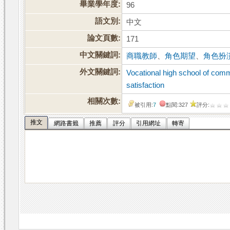
畢業學年度:
96
語文別:
中文
論文頁數:
171
中文關鍵詞:
商職教師
、
角色期望
、
角色扮
外文關鍵詞:
Vocational high school of com
satisfaction
相關次數:
被引用:
7
點閱:327
評分:
推文
網路書籤
推薦
評分
引用網址
轉寄