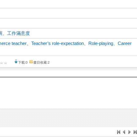
演
、
工作滿意度
merce teacher
、
Teacher’s role-expectation
、
Role-playing
、
Career
下載:0
書目收藏:2