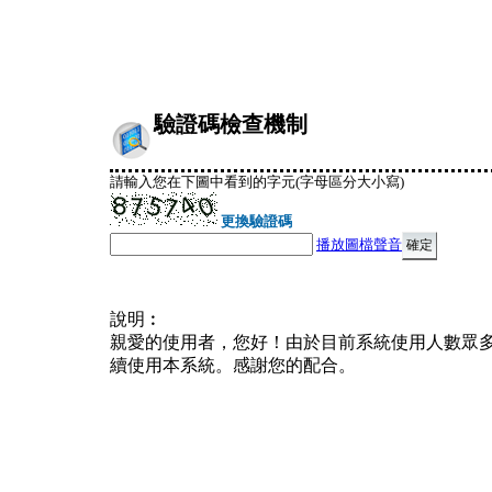
驗證碼檢查機制
請輸入您在下圖中看到的字元(字母區分大小寫)
更換驗證碼
播放圖檔聲音
說明︰
親愛的使用者，您好！由於目前系統使用人數眾
續使用本系統。感謝您的配合。