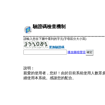
驗證碼檢查機制
請輸入您在下圖中看到的字元(字母區分大小寫)
更換驗證碼
播放圖檔聲音
說明︰
親愛的使用者，您好！由於目前系統使用人數眾
續使用本系統。感謝您的配合。