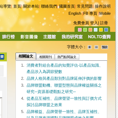
站導覽
|
首頁
|
關於本站
|
聯絡我們
|
國圖首頁
|
常見問題
|
操作說明
English
|
FB 專頁
|
Mobile
免費會員
登入
|
註冊
字體大小：
相關論文
相關期刊
熱門點閱論文
1.
消費者對組合產品的知覺評估-以產品知識、
產品涉入為調節變數
2.
品牌人格與產品類別對品牌延伸評價的影響
3.
品牌聯盟動機、聯盟型態與品牌權益關係之
研究─資源基礎觀點之研究─
4.
從產品互補性、品牌聲望一致性與訂價方式
探討品牌聯盟之效果
5.
品牌權益、品牌聲譽一致性、品牌互補性、