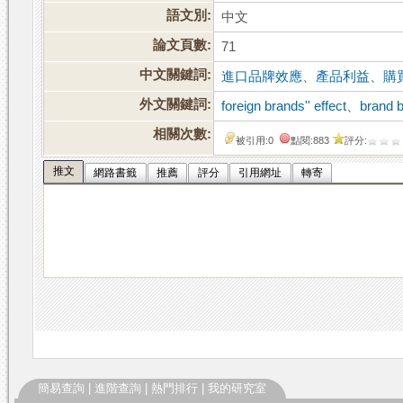
語文別:
中文
論文頁數:
71
中文關鍵詞:
進口品牌效應
、
產品利益
、
購
外文關鍵詞:
foreign brands'' effect
、
brand b
相關次數:
被引用:0
點閱:883
評分:
推文
網路書籤
推薦
評分
引用網址
轉寄
簡易查詢
|
進階查詢
|
熱門排行
|
我的研究室