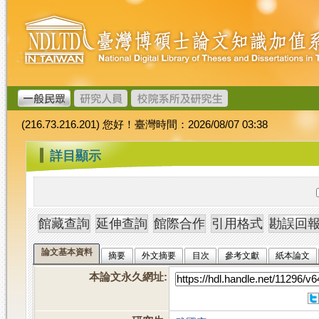
跳
臺
到
灣
主
博
要
碩
內
士
容
論
文
(216.73.216.201) 您好！臺灣時間：2026/08/07 03:38
加
值
:::
詳目顯示
系
統
論文基本資料
摘要
外文摘要
目次
參考文獻
紙本論文
本論文永久網址
: