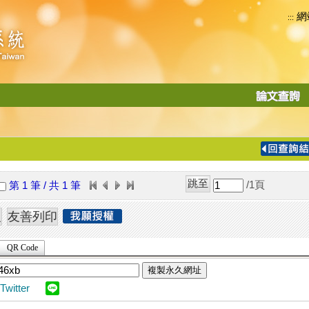
網
:::
功
能
切
換
導
覽
/1
頁
第 1 筆 / 共 1 筆
列
QR Code
複製永久網址
Twitter