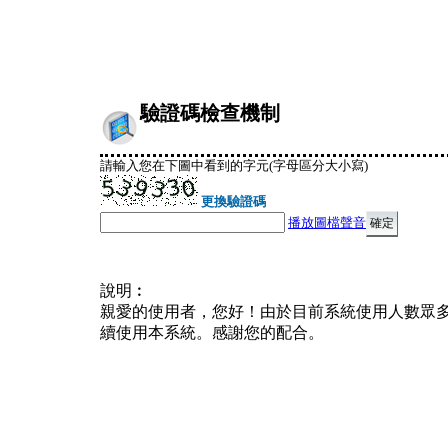
驗證碼檢查機制
請輸入您在下圖中看到的字元(字母區分大小寫)
更換驗證碼
播放圖檔聲音
說明︰
親愛的使用者，您好！由於目前系統使用人數眾
續使用本系統。感謝您的配合。