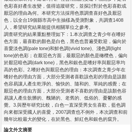
色彩喜好產生改變，值得追蹤研究，並探討對於色彩喜歡或
厭惡的理由為何。本研究方法採用色票調查喜好色及厭惡
色，以全台19個縣市高中生抽樣為受測對象，共調查1408
人，希望研究結果能提供相關單位之參考。
調查研究的結果重點整理如下：1.本次調查之青少年在嗜好
色方面，最喜歡的顏色是白色，黑色也普遍受歡迎，偏向於
喜愛淡色調(pale tone)和鮮色調(vivid tone)、淺色調(light
tone)的色彩；在厭惡色方面，最厭惡的顏色是橄欖色，偏向
於厭惡暗色調(dark tone)，黑色和銀色是嗜好率與厭惡率均
高的色彩。2.嗜好色與厭惡色的理由：本次調查之青少年在
嗜好色的理由方面，大部分受測者喜歡該色彩的理由是該顏
色容易讓人產生乾淨的、愉快的、隨和的、單純的感覺；在
厭惡色的理由方面，大部分受測者不喜歡的理由是該顏色容
易讓人產生骯髒的、醜陋的、老舊的、低俗的、憂鬱的感
覺。3.與歷年研究比較，白色一直深受男女生喜歡，藍色調
向來都深受國人的喜愛，2007調查也不例外，本次調查和前
幾年比較最大的變化，在於黑色、鮮紅色和銀色的竄升。
論文外文摘要