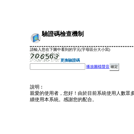
驗證碼檢查機制
請輸入您在下圖中看到的字元(字母區分大小寫)
更換驗證碼
播放圖檔聲音
說明︰
親愛的使用者，您好！由於目前系統使用人數眾
續使用本系統。感謝您的配合。