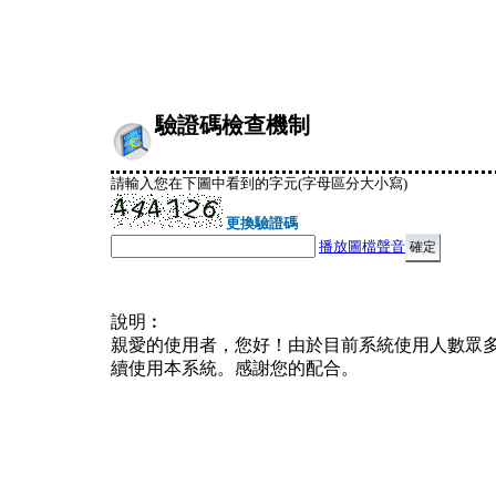
驗證碼檢查機制
請輸入您在下圖中看到的字元(字母區分大小寫)
更換驗證碼
播放圖檔聲音
說明︰
親愛的使用者，您好！由於目前系統使用人數眾
續使用本系統。感謝您的配合。