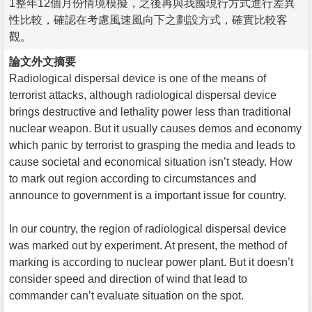
1整年12個月份情境模擬，之後再與我國現行方式進行差異
性比較，確認在考慮風速風向下之劃設方式，確實比較客
觀。
論文外文摘要
Radiological dispersal device is one of the means of
terrorist attacks, although radiological dispersal device
brings destructive and lethality power less than traditional
nuclear weapon. But it usually causes demos and economy
which panic by terrorist to grasping the media and leads to
cause societal and economical situation isn’t steady. How
to mark out region according to circumstances and
announce to government is a important issue for country.
In our country, the region of radiological dispersal device
was marked out by experiment. At present, the method of
marking is according to nuclear power plant. But it doesn’t
consider speed and direction of wind that lead to
commander can’t evaluate situation on the spot.