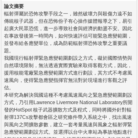
論文摘要
輻射彈屬於恐怖攻擊手段之一，雖然破壞力與殺傷力遠不如
傳統核子武器，但在恐怖份子有心操作媒體報導之下，易引
起廣大民眾恐慌，進一步導致社會與經濟的動盪不安。因此
在事故發後第一時間內，如何快速評估可能緊急應變範圍，
並發布給各應變單位，成為防範輻射彈恐怖攻擊之重要議
題。
我國現行輻射彈緊急應變範圍劃設之方式，礙於國際情勢與
自然環境限制，無法透過實際實驗來取得客觀方式，因此，
援用核能電廠緊急應變範圍方式進行劃設，其方式不考慮風
速風向，使得緊急應變指揮官無法對於現場進行客觀之評
估。
本研究為解決我國這種不考慮風速風向之緊急應變範圍劃設
方式，乃引用Lawrence Livermore National Laboratory所開
發的HotSpot 核子武器擴散方式及程式，同時將國外針對輻
射彈137Cs攻擊都會區之研究條件帶入系統之中，找出風速
與風向之間擴散參數，建立一套考量風速與風象之輻射彈緊
急應變範圍劃設方式。並選擇以台中火車站為事故地點進行