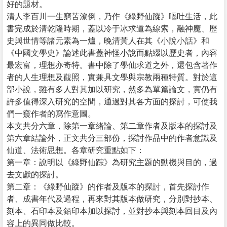
好的題材。
清人李百川一生窮苦潦倒，乃作《綠野仙蹤》嘔吐生活，此
書完成於清乾隆時期，蓋以冷于冰求道為線索，融神魔、歷
史與世情等諸元素為一爐，晚清黃人在其《小說小話》和
《中國文學史》論述此書蓋神怪小說而點綴以歷史者，內容
最宏富，理想亦奇特。書中除了學仙求道之外，還包含著作
者的人生理想及觀照，實兼具文學與宗教兩種特質。對於這
部小說，雖有多人對其加以研究，然多為單篇論文，實仍有
許多值得深入研究的空間，通過對其各方面的探討，可使我
們一窺作者的寫作意圖。
本文共分六章，除第一章緒論、第二章作者及版本的探討及
第六章結論外，正文共分三部份，探討作品中的作者意識及
仙道、法術思想。各章研究重點如下：
第一章：說明以《綠野仙踪》為研究主題的動機與目的，過
去文獻的探討。
第二章：《綠野仙蹤》的作者及版本的探討，首先探討作
者、成書年代及過程，再來對其版本做研究，分別對抄本、
刻本、石印本及鉛印本加以探討，並對抄本與刻本回目及內
容上的異同做比較。