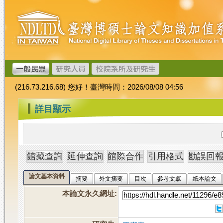
跳
臺
到
灣
主
博
要
碩
內
士
容
論
文
(216.73.216.68) 您好！臺灣時間：2026/08/08 04:56
加
值
:::
詳目顯示
系
統
論文基本資料
摘要
外文摘要
目次
參考文獻
紙本論文
本論文永久網址
: