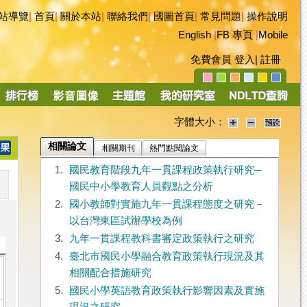
站導覽
|
首頁
|
關於本站
|
聯絡我們
|
國圖首頁
|
常見問題
|
操作說明
English
|
FB 專頁
|
Mobile
免費會員
登入
|
註冊
字體大小：
相關論文
相關期刊
熱門點閱論文
1.
國民教育階段九年一貫課程政策執行研究─
國民中小學教育人員觀點之分析
2.
國小教師對實施九年一貫課程態度之研究－
以台灣東區試辦學校為例
3.
九年一貫課程教科書審定政策執行之研究
4.
臺北市國民小學融合教育政策執行現況及其
相關配合措施研究
5.
國民小學英語教育政策執行影響因素及實施