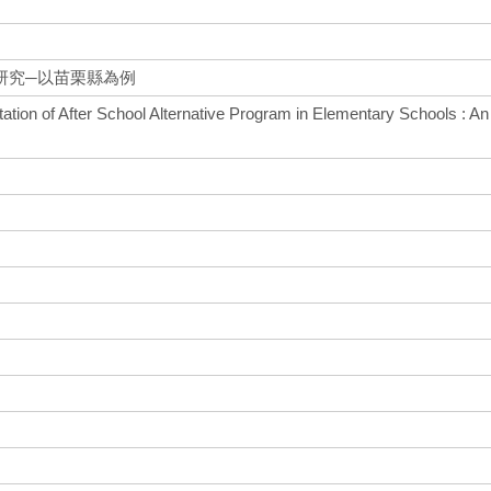
研究─以苗栗縣為例
tion of After School Alternative Program in Elementary Schools : An