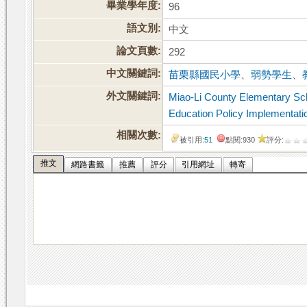
畢業學年度:
96
語文別:
中文
論文頁數:
292
中文關鍵詞:
苗栗縣國民小學
、
弱勢學生
、
外文關鍵詞:
Miao-Li County Elementary Sc
Education Policy Implementati
相關次數:
被引用:
51
點閱:930
評分:
推文
網路書籤
推薦
評分
引用網址
轉寄