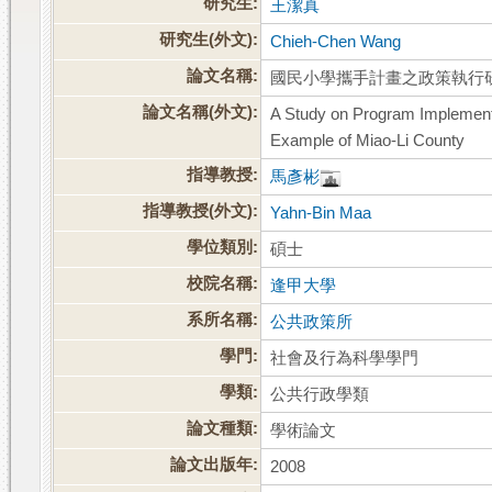
研究生:
王潔真
研究生(外文):
Chieh-Chen Wang
論文名稱:
國民小學攜手計畫之政策執行
論文名稱(外文):
A Study on Program Implementa
Example of Miao-Li County
指導教授:
馬彥彬
指導教授(外文):
Yahn-Bin Maa
學位類別:
碩士
校院名稱:
逢甲大學
系所名稱:
公共政策所
學門:
社會及行為科學學門
學類:
公共行政學類
論文種類:
學術論文
論文出版年:
2008