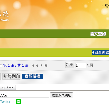
網
:::
功
能
切
換
導
覽
/1
頁
第 1 筆 / 共 1 筆
列
QR Code
複製永久網址
Twitter