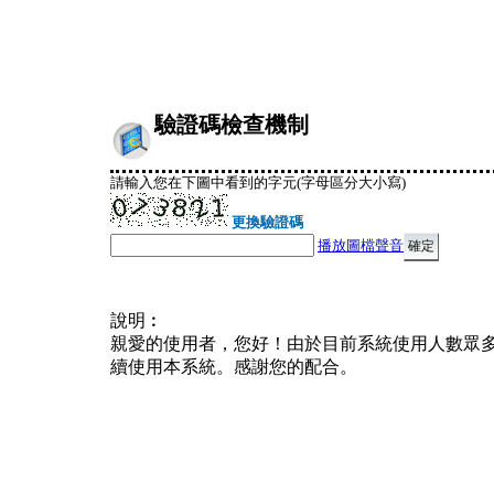
驗證碼檢查機制
請輸入您在下圖中看到的字元(字母區分大小寫)
更換驗證碼
播放圖檔聲音
說明︰
親愛的使用者，您好！由於目前系統使用人數眾
續使用本系統。感謝您的配合。