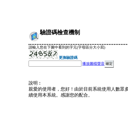
驗證碼檢查機制
請輸入您在下圖中看到的字元(字母區分大小寫)
更換驗證碼
播放圖檔聲音
說明︰
親愛的使用者，您好！由於目前系統使用人數眾
續使用本系統。感謝您的配合。