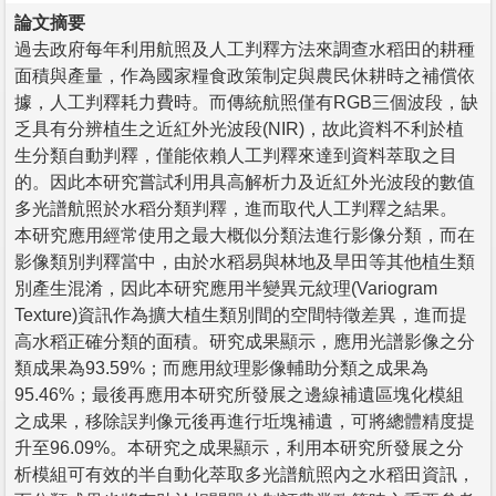
論文摘要
過去政府每年利用航照及人工判釋方法來調查水稻田的耕種
面積與產量，作為國家糧食政策制定與農民休耕時之補償依
據，人工判釋耗力費時。而傳統航照僅有RGB三個波段，缺
乏具有分辨植生之近紅外光波段(NIR)，故此資料不利於植
生分類自動判釋，僅能依賴人工判釋來達到資料萃取之目
的。因此本研究嘗試利用具高解析力及近紅外光波段的數值
多光譜航照於水稻分類判釋，進而取代人工判釋之結果。
本研究應用經常使用之最大概似分類法進行影像分類，而在
影像類別判釋當中，由於水稻易與林地及旱田等其他植生類
別產生混淆，因此本研究應用半變異元紋理(Variogram
Texture)資訊作為擴大植生類別間的空間特徵差異，進而提
高水稻正確分類的面積。研究成果顯示，應用光譜影像之分
類成果為93.59%；而應用紋理影像輔助分類之成果為
95.46%；最後再應用本研究所發展之邊線補遺區塊化模組
之成果，移除誤判像元後再進行坵塊補遺，可將總體精度提
升至96.09%。本研究之成果顯示，利用本研究所發展之分
析模組可有效的半自動化萃取多光譜航照內之水稻田資訊，