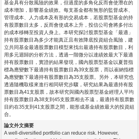
基金具有分散風險的效果，但過度的多角化反而會使潛在的
成本增加，影響基金績效。每支基金都有無形的監督成本、
管理成本、人力成本及有形的交易成本，若股票型基金的持
有股票數目太多，反而會使成本上升，投信公司會將多付出
的成本移轉至投資人身上。本研究探討股票型基金「最適」
持有股票數目為多少才能真正且有效降底投資組合風險，建
立共同基金最適股票數目模型來找出最適持有股票數目，利
用多元迴歸的分析方法，透過一階微分以達績效最大下最適
持有股票數目，實證的結果發現，國內股票型基金以夏普指
標為應變數下最適持有股票數目為39支股票，而以崔納指標
為應變數下最適持有股票數目為35支股票。另外，本研究也
透過隨機取樣來進行相同研究步驟，研究結果為最適持有股
票數目為41支股票，故本研究與國內股票型基金經理人平均
持有股票數目為38支到45支股票相去不遠，最適持有股票數
目約在35支到41支股票之間，能形成基金績效最大的投資組
合。
論文外文摘要
A well-diversified portfolio can reduce risk. However,