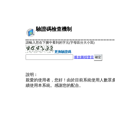
驗證碼檢查機制
請輸入您在下圖中看到的字元(字母區分大小寫)
更換驗證碼
播放圖檔聲音
說明︰
親愛的使用者，您好！由於目前系統使用人數眾
續使用本系統。感謝您的配合。