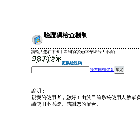
驗證碼檢查機制
請輸入您在下圖中看到的字元(字母區分大小寫)
更換驗證碼
播放圖檔聲音
說明︰
親愛的使用者，您好！由於目前系統使用人數眾
續使用本系統。感謝您的配合。