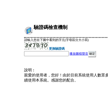
驗證碼檢查機制
請輸入您在下圖中看到的字元(字母區分大小寫)
更換驗證碼
播放圖檔聲音
說明︰
親愛的使用者，您好！由於目前系統使用人數眾
續使用本系統。感謝您的配合。