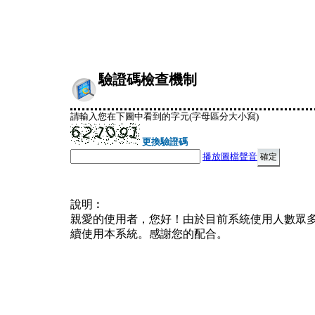
驗證碼檢查機制
請輸入您在下圖中看到的字元(字母區分大小寫)
更換驗證碼
播放圖檔聲音
說明︰
親愛的使用者，您好！由於目前系統使用人數眾
續使用本系統。感謝您的配合。