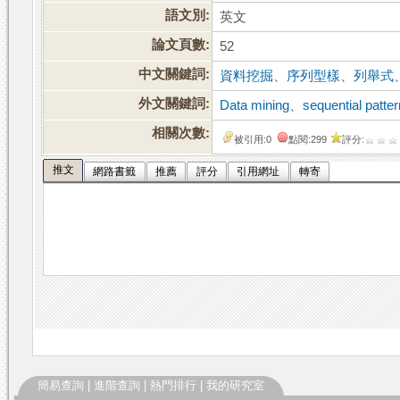
語文別:
英文
論文頁數:
52
中文關鍵詞:
資料挖掘
、
序列型樣
、
列舉式
外文關鍵詞:
Data mining
、
sequential patte
相關次數:
被引用:0
點閱:299
評分:
推文
網路書籤
推薦
評分
引用網址
轉寄
簡易查詢
|
進階查詢
|
熱門排行
|
我的研究室