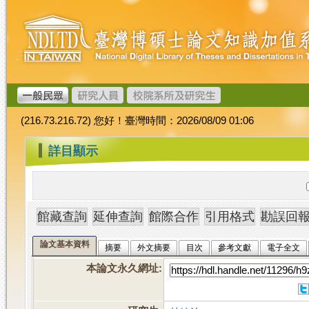
跳
臺
到
灣
主
博
要
碩
內
士
容
論
文
(216.73.216.72) 您好！臺灣時間：2026/08/09 01:06
加
值
:::
詳目顯示
系
統
論文基本資料
摘要
外文摘要
目次
參考文獻
電子全文
本論文永久網址
: