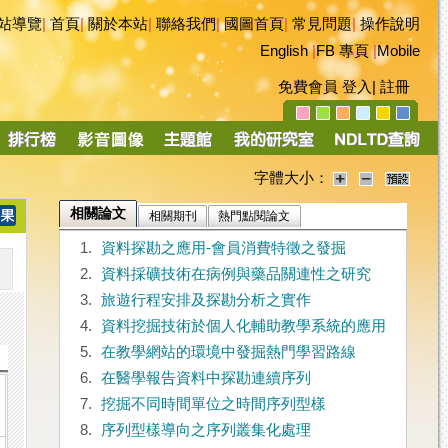
站導覽
|
首頁
|
關於本站
|
聯絡我們
|
國圖首頁
|
常見問題
|
操作說明
English
|
FB 專頁
|
Mobile
免費會員
登入
|
註冊
字體大小：
相關論文
相關期刊
熱門點閱論文
1.
資料探勘之應用-會員消費特徵之發掘
2.
資料採礦技術在病例與藥品關連性之研究
3.
旅遊行程安排及探勘分析之實作
4.
資料挖掘技術於個人化輔助教學系統的應用
5.
在教學網站的環境中發掘熱門學習路線
6.
在醫學報告資料中探勘連續序列
7.
挖掘不同時間單位之時間序列型樣
8.
序列型樣導向之序列叢集化處理