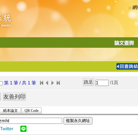
網
:::
功
能
切
換
導
覽
/1
頁
第 1 筆 / 共 1 筆
列
紙本論文
QR Code
複製永久網址
Twitter