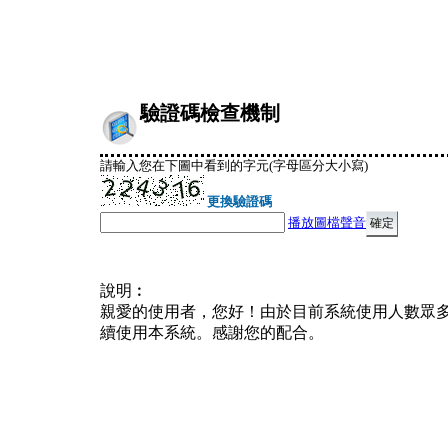
驗證碼檢查機制
請輸入您在下圖中看到的字元(字母區分大小寫)
更換驗證碼
播放圖檔聲音
說明︰
親愛的使用者，您好！由於目前系統使用人數眾
續使用本系統。感謝您的配合。