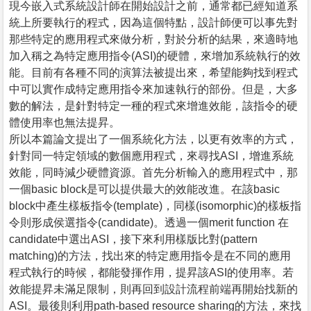
現今嵌入式系統設計師在開始設計之前，通常都已經知道系
統上所要執行的程式，因為這個特點，設計師便可以事先對
那些特定的應用程式來做分析，對於分析的結果，來適時地
加入稱之為特定應用指令(ASI)的硬體，來增加系統執行的效
能。目前有各種不同的演算法被提出來，希望能夠找到程式
中可以實作成特定應用指令來加速執行的部份。但是，大多
數的解法，是針對特定一種的程式來增進效能，該指令的硬
體使用率也無法提昇。
所以本篇論文提出了一個系統化方法，以更有效率的方式，
針對同一特定領域的數個應用程式，來尋找ASI，增進系統
效能，同時減少硬體資源。首先分析輸入的應用程式中，那
一個basic block是可以提供最大的效能改進。在該basic
block中產生樣板指令(template)，同樣(isomorphic)的樣板指
令則形成侯選指令(candidate)。透過一個merit function 在
candidate中選出ASI，接下來利用樣版比對(pattern
matching)的方法，找出來的特定應用指令是在不同的應用
程式執行的時候，都能發揮作用，提昇該ASI的使用率。若
效能提昇未滿足限制，則再回到設計流程前端再開始找新的
ASI。最後則利用path-based resource sharing的方法，來找