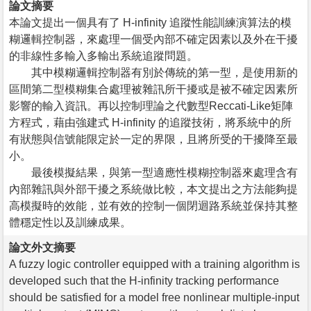
論文摘要
本論文提出一個具有了 H-infinity 追蹤性能訓練演算法的模
糊邏輯控制器，來處理一個受內部不確定因素以及外在干擾
的非線性多輸入多輸出系統追蹤問題。
其中模糊邏輯控制器有別於傳統的第一型，是使用新的
區間第二型模糊集合處理被雜訊所干擾或是被不確定因素所
影響的輸入資訊。再以控制理論之代數型Reccati-Like矩陣
方程式，藉由強建式 H-infinity 的追蹤技術，將系統中的所
有狀態與信號能限定於一定的界限，且將所受的干擾降至最
小。
最後模擬結果，與第一型適應性模糊控制器來處理含有
內部雜訊與外部干擾之系統做比較，本文提出之方法能夠提
高模擬時的效能，並有效的控制一個閉迴路系統並保持其整
體穩定性以及訓練成果。
論文外文摘要
A fuzzy logic controller equipped with a training algorithm is
developed such that the H-infinity tracking performance
should be satisfied for a model free nonlinear multiple-input