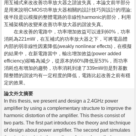
用互補式來改改善功率放大器之諧波失真，本論文前半部分
是用來說明CMOS功率放大器相關的設計技巧與設計的理論;
後半段是以模擬的整體電路的非線性harmonic的部分，利用
互補架構的改變來改善功率放大器的諧波失真。
在未改善的電路中，功率增加效益可以達到60%，功率
消耗為221mW，在互補式的功率放大器之下，可將電晶體
內部的弱非線性因素降低(weakly nonlinear effects)，在模擬
的結果中，在新電路當中，輸出增加效益(power added
efficiency)卻略為減少，從原本的60%降低至53%，而功率
消耗也有增加的趨勢，功率消耗到達了339mW但是對基數
階整體的諧波均有一定程度的降低，電路比起改善之前有穩
定的效果。
論文外文摘要
In this thesis, we present and design a 2.4GHz power
amplifier by using a complementary structure to improve the
harmonic distortion of the amplifier. This thesis consist of
two parts. The first part introduces the theory and technique
of design about power amplifier. The second part simulates