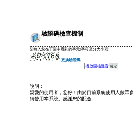
驗證碼檢查機制
請輸入您在下圖中看到的字元(字母區分大小寫)
更換驗證碼
播放圖檔聲音
說明︰
親愛的使用者，您好！由於目前系統使用人數眾
續使用本系統。感謝您的配合。