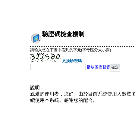
驗證碼檢查機制
請輸入您在下圖中看到的字元(字母區分大小寫)
更換驗證碼
播放圖檔聲音
說明︰
親愛的使用者，您好！由於目前系統使用人數眾
續使用本系統。感謝您的配合。