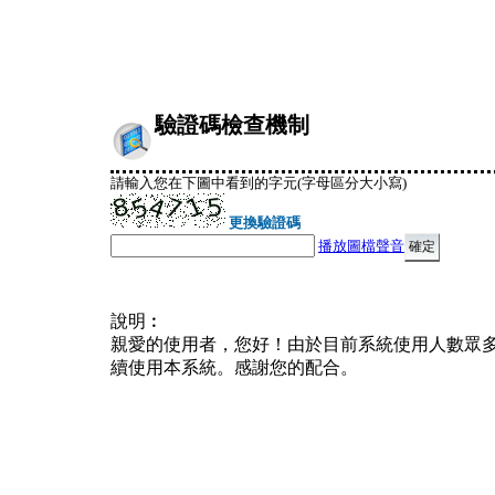
驗證碼檢查機制
請輸入您在下圖中看到的字元(字母區分大小寫)
更換驗證碼
播放圖檔聲音
說明︰
親愛的使用者，您好！由於目前系統使用人數眾
續使用本系統。感謝您的配合。