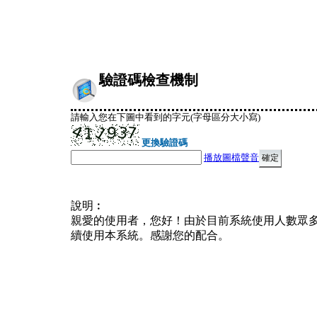
驗證碼檢查機制
請輸入您在下圖中看到的字元(字母區分大小寫)
更換驗證碼
播放圖檔聲音
說明︰
親愛的使用者，您好！由於目前系統使用人數眾
續使用本系統。感謝您的配合。