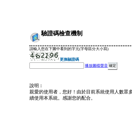
驗證碼檢查機制
請輸入您在下圖中看到的字元(字母區分大小寫)
更換驗證碼
播放圖檔聲音
說明︰
親愛的使用者，您好！由於目前系統使用人數眾
續使用本系統。感謝您的配合。