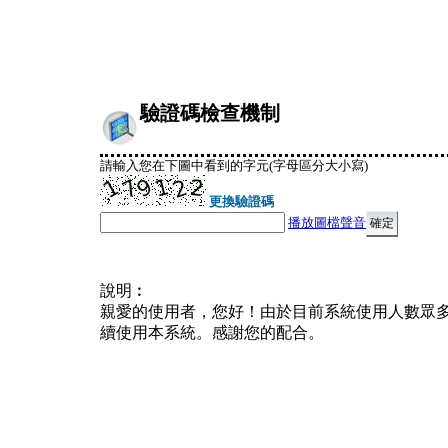
驗證碼檢查機制
請輸入您在下圖中看到的字元(字母區分大小寫)
更換驗證碼
播放圖檔聲音
說明︰
親愛的使用者，您好！由於目前系統使用人數眾
續使用本系統。感謝您的配合。