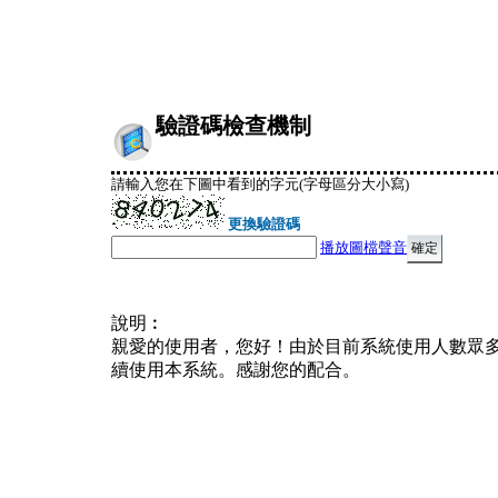
驗證碼檢查機制
請輸入您在下圖中看到的字元(字母區分大小寫)
更換驗證碼
播放圖檔聲音
說明︰
親愛的使用者，您好！由於目前系統使用人數眾
續使用本系統。感謝您的配合。