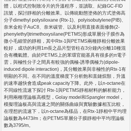
體，以程式控制致冷片的升溫程序，並讀取、紀錄GC-FID
訊號，探討靜相的分離效果。以傳統動態塗佈的方式塗佈高
分子dimethyl polysiloxane (Rtx-1)、polyisobutylene(PIB)、
奈米金粒子AuC8、奈米碳管、以及利用直接表面修飾(2-
phenylethyl)trimethoxysilane(PETMS)形成單層分子膜作為
微小毛細管的靜相，其中Rtx-1與PETMS兩種靜相分離效果
較好，成功的利用1m長之晶片型管柱在3分鐘內分離10種混
合有機氣體。由於PETMS上的苯環官能基具有很多的π電子
雲，與極性分子之間具有較強的偶極-誘導偶極力(dipole-
induced dipole interaction)，其分離效果與非極性的Rtx-1有
明顯的不同。在不同的溫度梯度下分析飽和直鏈烷類，升溫
的速率越快會造成peak capacity下降。此外，以n-octane在
不同線性流速下探討 Rtx-1與PETMS靜相材料的解析能力，
利用兩種理論板高模型，Golay model和Spangler model，
模擬理論板高與流速之間的關係曲線與實驗數據相互比較，
在理想的流速下，以n-octane為樣品，在Rtx-1靜相中平均理
論板數為4473/m；在PETMS單層分子膜靜相中平均理論板
數為3795/m。