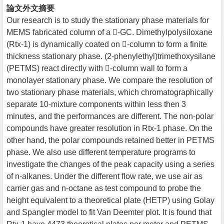
論文外文摘要
Our research is to study the stationary phase materials for
MEMS fabricated column of a -GC. Dimethylpolysiloxane
(Rtx-1) is dynamically coated on -column to form a finite
thickness stationary phase. (2-phenylethyl)trimethoxysilane
(PETMS) react directly with -column wall to form a
monolayer stationary phase. We compare the resolution of
two stationary phase materials, which chromatographically
separate 10-mixture components within less then 3
minutes, and the performances are different. The non-polar
compounds have greater resolution in Rtx-1 phase. On the
other hand, the polar compounds retained better in PETMS
phase. We also use different temperature programs to
investigate the changes of the peak capacity using a series
of n-alkanes. Under the different flow rate, we use air as
carrier gas and n-octane as test compound to probe the
height equivalent to a theoretical plate (HETP) using Golay
and Spangler model to fit Van Deemter plot. It is found that