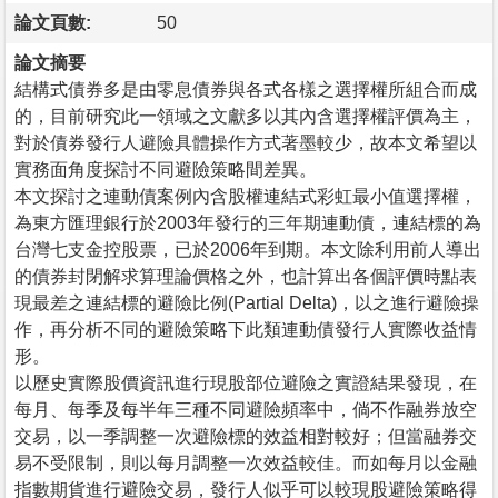
論文頁數:
50
論文摘要
結構式債券多是由零息債券與各式各樣之選擇權所組合而成
的，目前研究此一領域之文獻多以其內含選擇權評價為主，
對於債券發行人避險具體操作方式著墨較少，故本文希望以
實務面角度探討不同避險策略間差異。
本文探討之連動債案例內含股權連結式彩虹最小值選擇權，
為東方匯理銀行於2003年發行的三年期連動債，連結標的為
台灣七支金控股票，已於2006年到期。本文除利用前人導出
的債券封閉解求算理論價格之外，也計算出各個評價時點表
現最差之連結標的避險比例(Partial Delta)，以之進行避險操
作，再分析不同的避險策略下此類連動債發行人實際收益情
形。
以歷史實際股價資訊進行現股部位避險之實證結果發現，在
每月、每季及每半年三種不同避險頻率中，倘不作融券放空
交易，以一季調整一次避險標的效益相對較好；但當融券交
易不受限制，則以每月調整一次效益較佳。而如每月以金融
指數期貨進行避險交易，發行人似乎可以較現股避險策略得